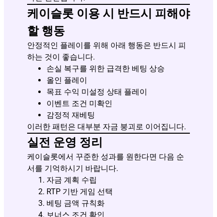
케이슬롯 이용 시 반드시 피해야
할 행동
안정적인 플레이를 위해 아래 행동은 반드시 피
하는 것이 좋습니다.
손실 복구를 위한 급격한 베팅 상승
올인 플레이
목표 수익 미설정 상태 플레이
이벤트 조건 미확인
감정적 재베팅
이러한 패턴은 대부분 자금 붕괴로 이어집니다.
실전 운영 정리
케이슬롯에서 꾸준한 성과를 원한다면 다음 순
서를 기억하시기 바랍니다.
자금 계획 수립
RTP 기반 게임 선택
베팅 금액 규칙화
보너스 조건 확인